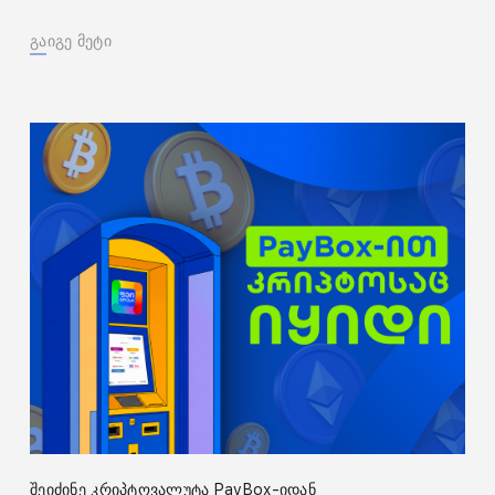
გაიგე მეტი
შეიძინე კრიპტოვალუტა PayBox-იდან