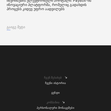
ინვოისების ელექტრონული პორტალი: PayBox-ის
ინოვაციური პლატფორმა, რომელიც გადახდის
პროცესს კიდევ უფრო აადვილებს
გაიგე მეტი
ჩვენ შესახებ
ჩვენი ისტორია
გუნდი
კომპანია
პერსონალური მონაცემები