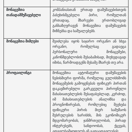
მონაცემთა
კომპანიასთან ერთად დამუშავებისთვის
თანადამმუშავებელი
პასუხისმგებელი პირი, რომელთან
ერთადაც, მხარეები ერთობლივად
განსაზღვრავენ მონავემთა დამუშავების
მიზნებსა და საშუალებებს.
მონაცემთა მიმღები
შეიძლება იყოს საჯარო ორგანო ან სხვა
ორგანო, რომელსაც გადაეცა
პერსონალური მონაცემები,
კანონმდებლობის შესაბამისად, მიუხედავად
იმისა, წარმოადგენს მესამე მხარეს თუ არა.
პროფაილინგი
მონაცემთა
ავტომატური
დამუშავების
ნებისმიერი
ფორმა
,
რომელიც
გულისხმობს
მონაცემების
გამოყენებას
ფიზიკურ
პირთან
დაკავშირებული
გარკვეული
პიროვნული
მახასიათებლების
შესაფასებლად
,
კერძოდ
,
იმ
მახასიათებლების
ანალიზსა
და
პროგნოზირებას
,
რომლებიც
შეეხება
ფიზიკური
პირის
მიერ
სამუშაოს
შესრულების
ხარისხს
,
მის
ეკონომიკურ
მდგომარეობას
,
ჯანმრთელობას
,
პირად
ინტერესებს
,
სანდოობას
,
ქცევას
,
ადგილსამყოფელს
ან
გადაადგილებას
;