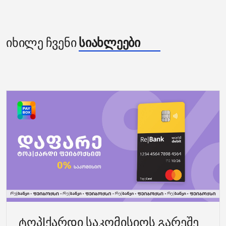
იხილე ჩვენი
სიახლეები
ტოპ|ქარდი საკომისიოს გარეშე