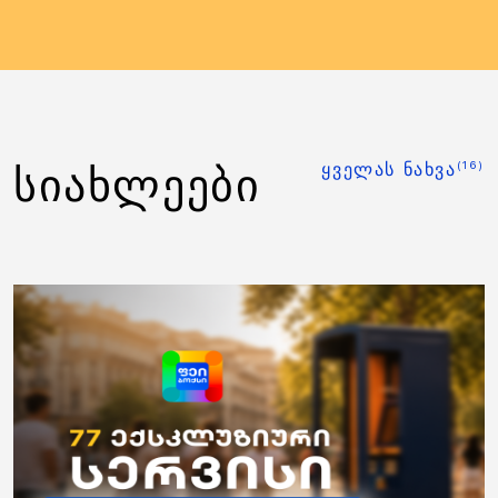
(16)
ᲡᲘᲐᲮᲚᲔᲔᲑᲘ
ᲧᲕᲔᲚᲐᲡ ᲜᲐᲮᲕᲐ