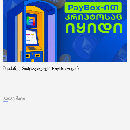
შეიძინე კრიპტოვალუტა PayBox-იდან
გაიგე მეტი